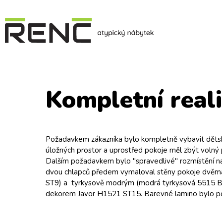
Kompletní real
Požadavkem zákazníka bylo kompletně vybavit dětský
úložných prostor a uprostřed pokoje měl zbýt volný 
Dalším požadavkem bylo "spravedlivé" rozmístění ná
dvou chlapců předem vymaloval stěny pokoje dvěma b
ST9) a tyrkysově modrým (modrá tyrkysová 5515 BS) 
dekorem Javor H1521 ST15. Barevné lamino bylo po