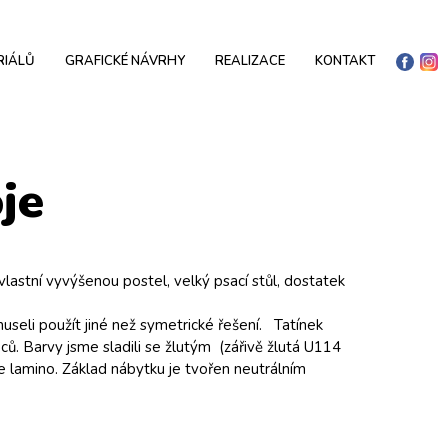
RIÁLŮ
GRAFICKÉ NÁVRHY
REALIZACE
KONTAKT
je
astní vyvýšenou postel, velký psací stůl, dostatek
eli použít jiné než symetrické řešení. Tatínek
. Barvy jsme sladili se žlutým (zářivě žlutá U114
 lamino. Základ nábytku je tvořen neutrálním