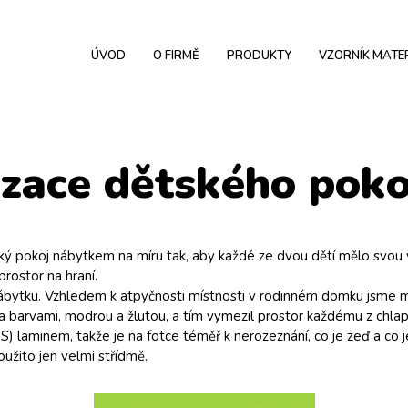
ÚVOD
O FIRMĚ
PRODUKTY
VZORNÍK MATE
izace dětského poko
 pokoj nábytkem na míru tak, aby každé ze dvou dětí mělo svou vl
prostor na hraní.
bytku. Vzhledem k atpyčnosti místnosti v rodinném domku jsme mus
arvami, modrou a žlutou, a tím vymezil prostor každému z chlapců
laminem, takže je na fotce téměř k nerozeznání, co je zeď a co je
užito jen velmi střídmě.